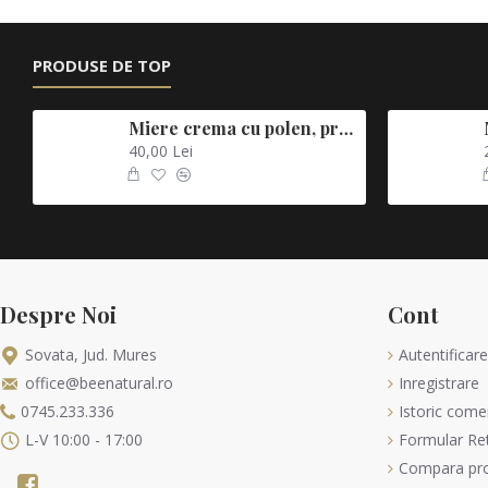
PRODUSE DE TOP
Miere crema cu polen, propolis, laptisor de matca si catina
40,00 Lei
Despre Noi
Cont
Sovata, Jud. Mures
Autentificare
office@beenatural.ro
Inregistrare
0745.233.336
Istoric come
L-V 10:00 - 17:00
Formular Ret
Compara pr