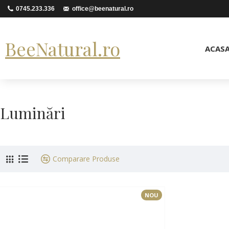
0745.233.336
office@beenatural.ro
BeeNatural.ro
ACAS
Luminări
Comparare Produse
NOU