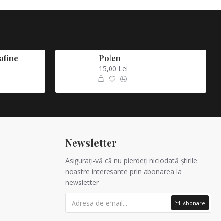
afine
Polen
15,00 Lei
Newsletter
Asigurați-vă că nu pierdeți niciodată știrile
noastre interesante prin abonarea la
newsletter
Abonare