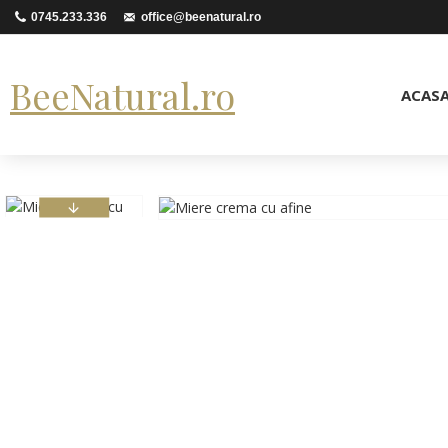
0745.233.336
office@beenatural.ro
BeeNatural.ro
ACAS