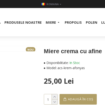
ROMANA
A
PRODUSELE NOASTRE
MIERE
PROPOLIS
POLEN
L
NOU
Miere crema cu afine
Disponibilitate:
In Stoc
Model:
acs-krem-afonyas
25,00 Lei
ADAUGĂ ÎN COŞ