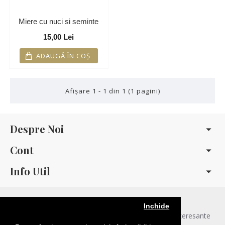
Miere cu nuci si seminte
15,00 Lei
ADAUGĂ ÎN COŞ
Afişare 1 - 1 din 1 (1 pagini)
Despre Noi
Cont
Info Util
Newsletter
Inchide
Asigurați-vă că nu pierdeți niciodată știrile noastre interesante